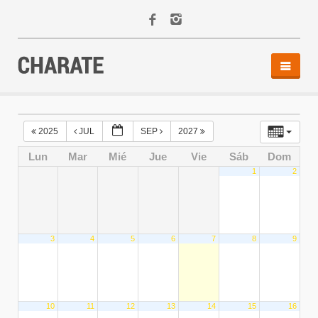
INICIO
AGENDA
2025
JUL
SEP
2027
ACTIVIDADES
Lun
Mar
Mié
Jue
Vie
Sáb
Dom
ALQUILER
1
2
EQUIPO
CONTACTO
3
4
5
6
7
8
9
10
11
12
13
14
15
16