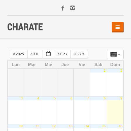
INICIO
AGENDA
2025
JUL
SEP
2027
ACTIVIDADES
Lun
Mar
Mié
Jue
Vie
Sáb
Dom
ALQUILER
1
2
EQUIPO
CONTACTO
3
4
5
6
7
8
9
10
11
12
13
14
15
16