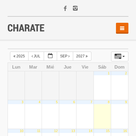
INICIO
AGENDA
2025
JUL
SEP
2027
ACTIVIDADES
Lun
Mar
Mié
Jue
Vie
Sáb
Dom
ALQUILER
1
2
EQUIPO
CONTACTO
3
4
5
6
7
8
9
10
11
12
13
14
15
16