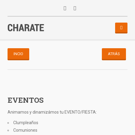
INICIO
AGENDA
INCIO
ATRÁS
ACTIVIDADES
ALQUILER
EQUIPO
CONTACTO
EVENTOS
Animamos y dinamizámos tu EVENTO/FIESTA:
Clumpleaños
Comuniones